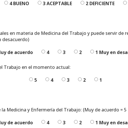
4 BUENO
3 ACEPTABLE
2 DEFICIENTE
ales en materia de Medicina del Trabajo y puede servir de r
en desacuerdo)
Muy de acuerdo
4
3
2
1 Muy en des
el Trabajo en el momento actual:
5
4
3
2
1
de la Medicina y Enfermería del Trabajo: (Muy de acuerdo = 5
Muy de acuerdo
4
3
2
1 Muy en des